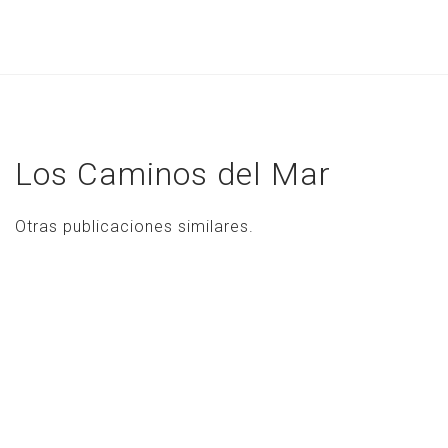
Inicio
El Estudio
Los Caminos del Mar
Portfolio
Blog
Otras publicaciones similares.
Contacto