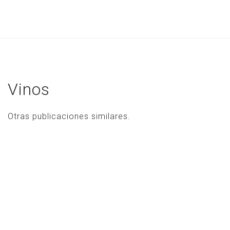
Inicio
El Estudio
Vinos
Portfolio
Blog
Otras publicaciones similares.
Contacto