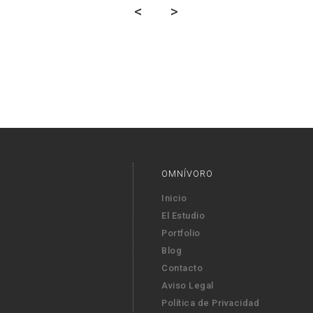
<
>
OMNÍVORO
Inicio
El Estudio
Portfolio
Blog
Contacto
Aviso Legal
Política de Privacidad