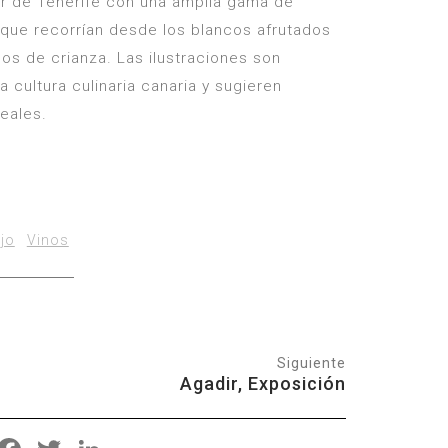
ur de Tenerife con una amplia gama de
 que recorrían desde los blancos afrutados
nos de crianza. Las ilustraciones son
la cultura culinaria canaria y sugieren
eales.
jo
Vinos
Siguiente
Agadir, Exposición