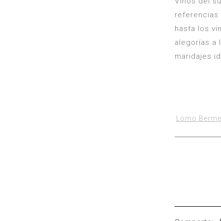
Vinos del s
referencias
hasta los vi
alegorías a 
maridajes id
Lomo Berme