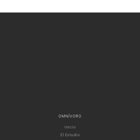
OMNÍVORO
Inicio
El Estudio