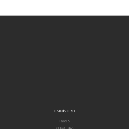
OMNÍVORO
Inicio
El Estudio