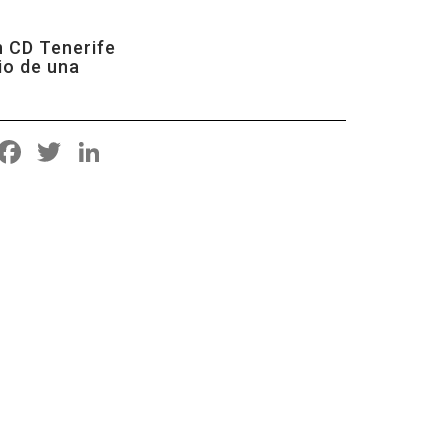
n CD Tenerife
io de una
Facebook
Twitter
LinkedIn