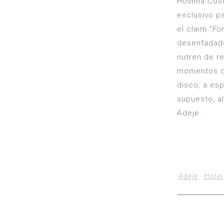
Hovima Cost
exclusivo pa
el claim “
For
desenfadado
nutren de r
momentos cu
disco, a esp
supuesto, al
Adeje.
Adeje
Hotel