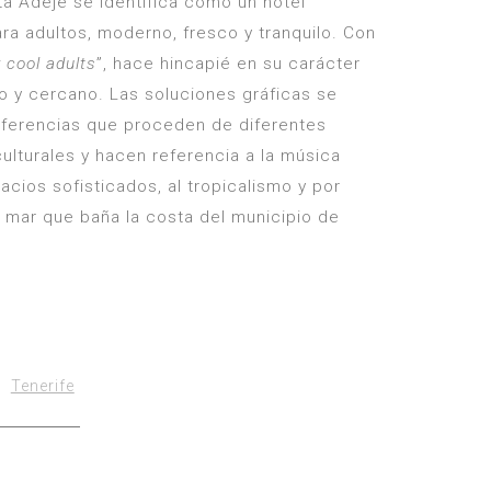
a Adeje se identifica como un hotel
ra adultos, moderno, fresco y tranquilo. Con
 cool adults
”, hace hincapié en su carácter
 y cercano. Las soluciones gráficas se
eferencias que proceden de diferentes
lturales y hacen referencia a la música
acios sofisticados, al tropicalismo y por
 mar que baña la costa del municipio de
Tenerife