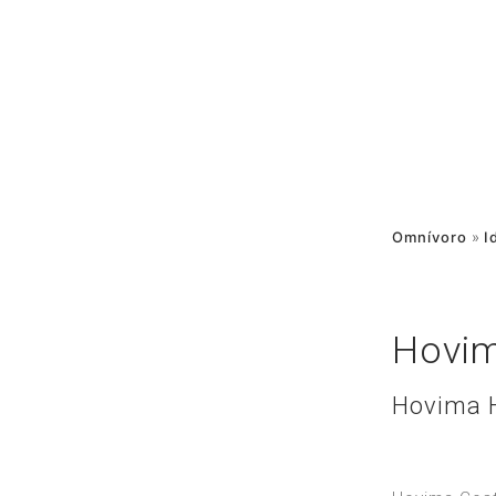
Omnívoro
»
I
Hovim
Hovima H