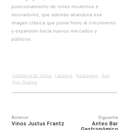
posicionamiento de rones modernos e
innovadores, que además abandona esa
imagen clásica que ponía freno al crecimiento
y expansión hacia nuevos mercados y
públicos.
Destilería de Tejina
Labeling
Packaging
Ron
Ron Guajiro
Anterior
Siguiente
Vinos Justus Frantz
Anteo Bar
Gastronómico